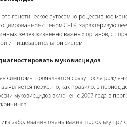
 это генетическое аутосомно-рецессивное мон
ссоциированное с геном
CFTR
, характеризующе
ринных желез жизненно важных органов, с по
ной и пищеварительной систем.
диагностировать муковисцидоз
в симптомы проявляются сразу после рождения
выявляется позже, но, как правило, в период до
России муковисцидоз включен с 2007 года в про
скрининга.
тика заболевания очень важна, поскольку при