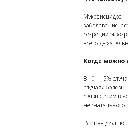
Муковисцидоз —
заболевание, а
секреции экзок
всего дыхатель
Когда можно 
В 10—15% случае
случаях болезнь 
связи с этим в 
неонатального 
Ранняя диагнос