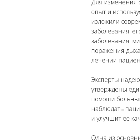
Для изменения 
опыт и использу
изложили совре
заболевания, ег
заболевания, м
поражения дыха
лечении пациент
Эксперты надеют
утверждены еди
помощи больным
наблюдать паци
и улучшит ее ка
Одна из основны