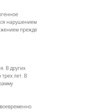
огенное
еся нарушением
ражением прежде
. В других
 трех лет. В
грамму
 своевременно