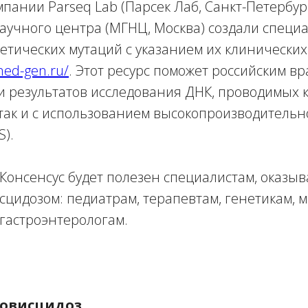
пании Parseq Lab (Парсек Лаб, Санкт-Петербур
научного центра (МГНЦ, Москва) создали спец
етических мутаций с указанием их клинических
med-gen.ru/
. Этот ресурс поможет российским в
и результатов исследования ДНК, проводимых
 так и с использованием высокопроизводительн
).
Консенсус будет полезен специалистам, оказ
цидозом: педиатрам, терапевтам, генетикам, 
гастроэнтерологам.
ковисцидоз