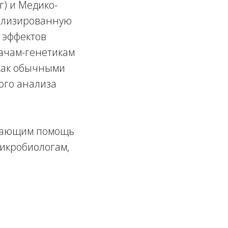
г) и Медико-
иализированную
 эффектов
рачам-генетикам
 как обычными
ого анализа
ывающим помощь
микробиологам,