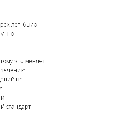
рех лет, было
аучно-
тому что меняет
и лечению
даций по
я
 и
ый стандарт