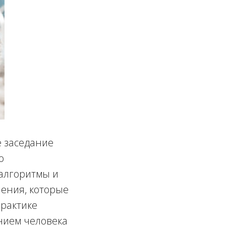
е заседание
о
 алгоритмы и
чения, которые
практике
нием человека