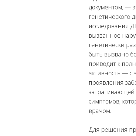
документом, — 
генетического 
исследования Д
вызванное наруш
генетически ра
быть вызвано б
приводит к полн
активность — с 
проявления забо
затрагивающей ф
симптомов, кото
врачом.
Для решения пр