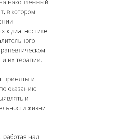
 на накопленный
т, в котором
ении
ях к диагностике
алительного
ерапевтическом
 и их терапии.
т приняты и
по оказанию
ыявлять и
тельности жизни
, работая над