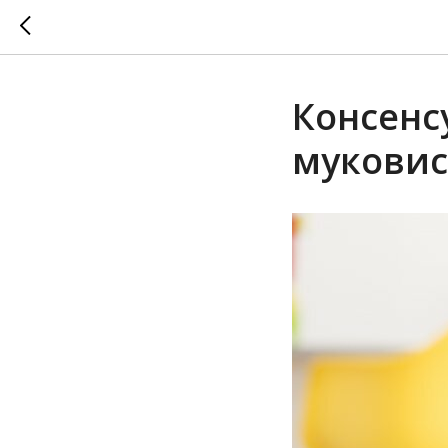
Консенс
мукови