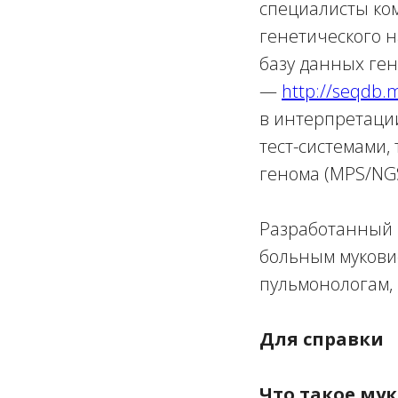
специалисты ком
генетического 
базу данных ген
—
http://seqdb.
в интерпретаци
тест-системами,
генома (MPS/NGS
Разработанный 
больным муковис
пульмонологам, 
Для справки
Что такое му