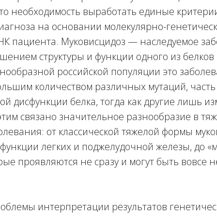
это необходимость выработать единые критери
диагноза на основании молекулярно-генетичес
НК пациента. Муковисцидоз — наследуемое заб
ением структуры и функции одного из белков в
знообразной российской популяции это заболе
ольшим количеством различных мутаций, часть
ой дисфункции белка, тогда как другие лишь и
этим связано значительное разнообразие в тя
левания: от классической тяжелой формы муко
ункции легких и поджелудочной железы, до «м
рые проявляются не сразу и могут быть вовсе 
облемы интерпретации результатов генетичес