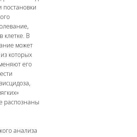
и постановки
кого
олевание,
 клетке. В
вание может
 из которых
зменяют его
жести
висцидоза,
ягких»
не распознаны
кого анализа