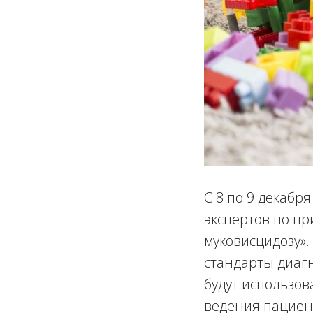
С 8 по 9 декабр
экспертов по п
муковисцидозу».
стандарты диагн
будут использов
ведения пациен