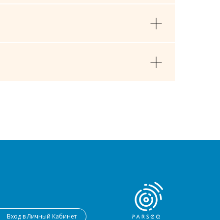
⠀⠀Вход в Личный Кабинет