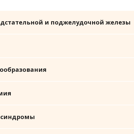
едстательной и поджелудочной железы
ьзовании и хранении cookie-файлов
ookies и иные сервисы сбора технических данных посетителей и
ообразования
др.) для обеспечения работоспособности веб-сайта и улучшения
 Вам необходимо ознакомиться с
Политикой в отношении cooki
ки и защиты персональных данных ООО «ПАРСЕК ЛАБ»
, продолж
данных технологий и сохранением cookie-файлов на Вашем устр
мия
Политикой в отношении обработки и защиты персональных данны
 синдромы
ПРИНЯТЬ СТРОГО ОБЯЗАТЕЛЬНЫЕ (ТЕХНИЧЕСКИЕ) COOKIES