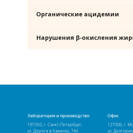
Органические ацидемии
Нарушения β-окисления жир
Лаборатория и производство
Офиc
197350, г. Санкт-Петербург,
127006, г. М
ул. Дорога в Каменку, 74А
ул. Долгорук