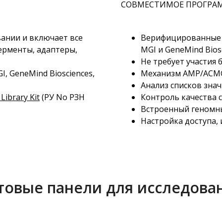
СОВМЕСТИМОЕ ПРОГРА
вании и включает все
Верифицированные п
ерменты, адаптеры,
MGI и GeneMind
Bios
Не требует участия
GI, GeneMind
Biosciences,
Механизм AMP/ACMG
Анализ списков зна
Library Kit
(РУ No РЗН
Контроль качества 
Встроенный геномны
Настройка доступа,
товые панели для исследова