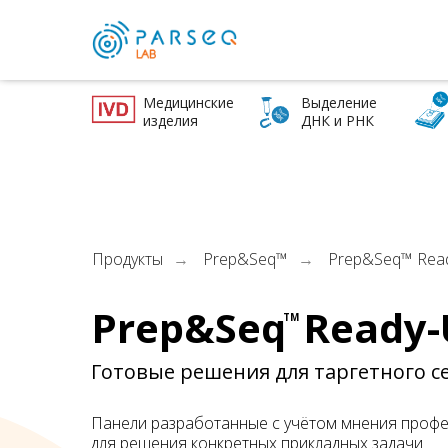
Медицинские
Выделение
изделия
ДНК и РНК
Поиск
Продукты
Prep&Seq™
Prep&Seq™ Read
→
→
Prep&Seq
_
Ready-
TM
Готовые решения для таргетного 
Панели разработанные с учётом мнения проф
для решения конкретных прикладных задачи