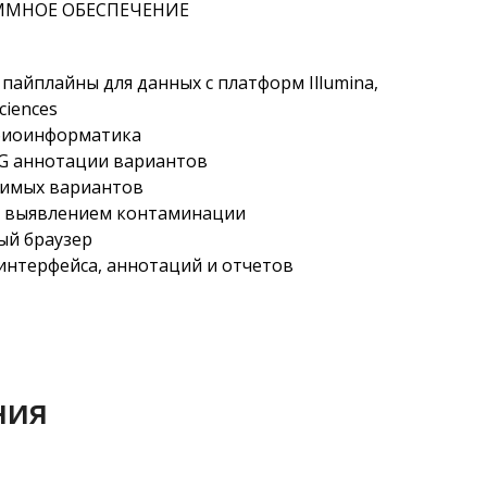
ММНОЕ ОБЕСПЕЧЕНИЕ
айплайны для данных с платформ Illumina,
ciences
 биоинформатика
 аннотации вариантов
чимых вариантов
с выявлением контаминации
й браузер
 интерфейса, аннотаций и отчетов
ния