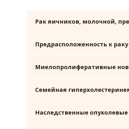
Рак яичников, молочной, пр
Предрасположенность к раку
Уведомление об испол
Наш веб-сайт использует файлы c
Миелопролиферативные нов
об IP-адресе, местоположении и 
использования нашего веб-сайта
Политикой в отношении обработ
соглашаетесь с использованием 
Семейная гиперхолестерине
использования cookie-файлов и 
Наследственные опухолевые