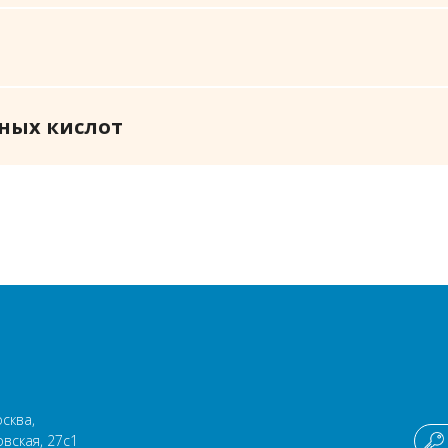
ных кислот
осква,
овская, 27с1
⠀