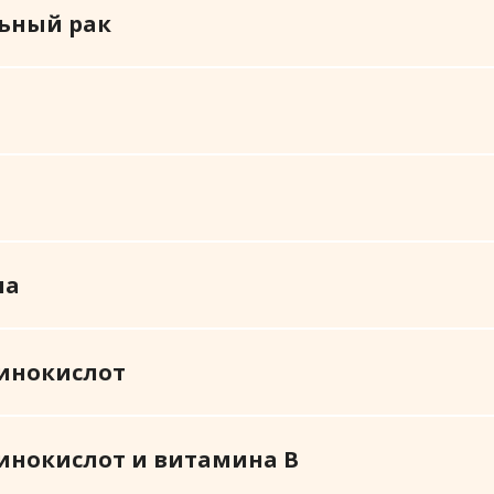
ьный рак
на
инокислот
нокислот и витамина B