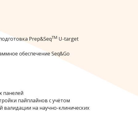
TM
подготовка Prep&Seq
U-target
аммное обеспечение Seq&Go
х панелей
тройки пайплайнов с учётом
й валидации на научно-клинических